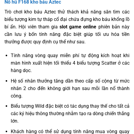
Nổ hũ F168 kho báu Aztec
Trò chơi kho báu Aztec thử thách khả năng săn tìm các
biểu tượng kim tự tháp cổ đại chứa đựng kho báu khổng lồ
bí ẩn. Hội viên tham gia
slot game online
phiên bản này
cần lưu ý bốn tính năng đặc biệt giúp tối ưu hóa tiền
thưởng được quy định cụ thể như sau.
Tính năng vòng quay miễn phí tự động kích hoạt khi
màn hình xuất hiện tối thiểu 4 biểu tượng Scatter ở các
hàng dọc.
Hệ số nhân thưởng tăng dần theo cấp số cộng từ mức
nhân 2 cho đến không giới hạn sau mỗi lần nổ thành
công.
Biểu tượng Wild đặc biệt có tác dụng thay thế cho tất cả
các ký hiệu thông thường nhằm tạo ra dòng chiến thắng
lớn.
Khách hàng có thể sử dụng tính năng mua vòng quay