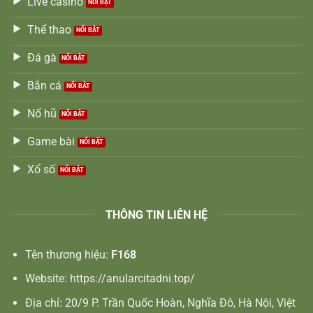
Live casino
Thể thao
Đá gà
Bắn cá
Nổ hũ
Game bài
Xổ số
THÔNG TIN LIÊN HỆ
Tên thương hiệu:
F168
Website:
https://anularcitadni.top/
Địa chỉ: 20/9 P. Trần Quốc Hoàn, Nghĩa Đô, Hà Nội, Việt