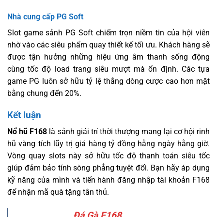
Nhà cung cấp PG Soft
Slot game sảnh PG Soft chiếm trọn niềm tin của hội viên
nhờ vào các siêu phẩm quay thiết kế tối ưu. Khách hàng sẽ
được tận hưởng những hiệu ứng âm thanh sống động
cùng tốc độ load trang siêu mượt mà ổn định. Các tựa
game PG luôn sở hữu tỷ lệ thắng dòng cược cao hơn mặt
bằng chung đến 20%.
Kết luận
Nổ hũ F168
là sảnh giải trí thời thượng mang lại cơ hội rinh
hũ vàng tích lũy trị giá hàng tỷ đồng hằng ngày hằng giờ.
Vòng quay slots này sở hữu tốc độ thanh toán siêu tốc
giúp đảm bảo tính sòng phẳng tuyệt đối. Bạn hãy áp dụng
kỹ năng của mình và tiến hành đăng nhập tài khoản F168
để nhận mã quà tặng tân thủ.
Xem thêm:
Đá Gà F168
2026 – Xem Trận