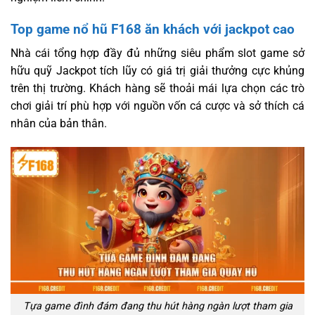
Top game nổ hũ F168 ăn khách với jackpot cao
Nhà cái tổng hợp đầy đủ những siêu phẩm slot game sở
hữu quỹ Jackpot tích lũy có giá trị giải thưởng cực khủng
trên thị trường. Khách hàng sẽ thoải mái lựa chọn các trò
chơi giải trí phù hợp với nguồn vốn cá cược và sở thích cá
nhân của bản thân.
Tựa game đình đám đang thu hút hàng ngàn lượt tham gia